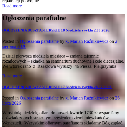
repatriacji po wojnie
Read more
Ogłoszenia parafialne
OGŁOSZENIA DUSZPASTERSKIE 18 Niedziela zwykła 2.08.2026.
Posted in
Ogłoszenia parafialne
by
x. Marian Raźnikiewicz
on
2
sierpnia 2026
Dzisiaj pierwsza niedziela miesiąca – zmiana tajemnic
różańcowych – składka na seminarium duchowne i cele diecezjalne.
We wtorek rano z Rzeszowa wyruszy 46 Piesza Pielgrzymka
Read more
OGŁOSZENIA DUSZPASTERSKIE 17 Niedziela zwykła 26.07.2026.
Posted in
Ogłoszenia parafialne
by
x. Marian Raźnikiewicz
on
26
lipca 2026
W ostatnią niedzielę ofiarą do puszek kwocie 1730 zł wsparliśmy
doświadczonych strasznym trzęsieniem ziemi mieszkańców
Wenezueli. Wszystkim ofiarnym parafianom składamy Bóg zapłać.