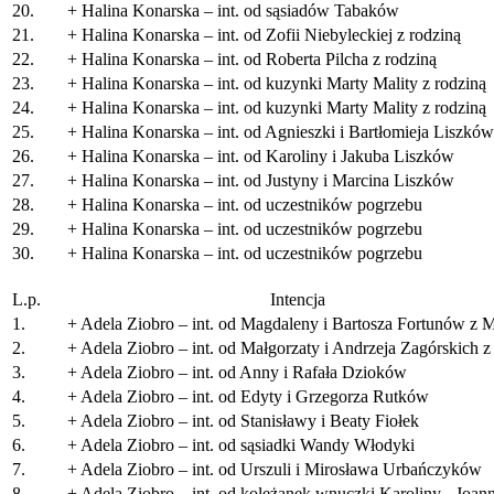
20.
+ Halina Konarska – int. od sąsiadów Tabaków
21.
+ Halina Konarska – int. od Zofii Niebyleckiej z rodziną
22.
+ Halina Konarska – int. od Roberta Pilcha z rodziną
23.
+ Halina Konarska – int. od kuzynki Marty Mality z rodziną
24.
+ Halina Konarska – int. od kuzynki Marty Mality z rodziną
25.
+ Halina Konarska – int. od Agnieszki i Bartłomieja Liszków
26.
+ Halina Konarska – int. od Karoliny i Jakuba Liszków
27.
+ Halina Konarska – int. od Justyny i Marcina Liszków
28.
+ Halina Konarska – int. od uczestników pogrzebu
29.
+ Halina Konarska – int. od uczestników pogrzebu
30.
+ Halina Konarska – int. od uczestników pogrzebu
L.p.
Intencja
1.
+ Adela Ziobro – int. od Magdaleny i Bartosza Fortunów z
2.
+ Adela Ziobro – int. od Małgorzaty i Andrzeja Zagórskich
3.
+ Adela Ziobro – int. od Anny i Rafała Dzioków
4.
+ Adela Ziobro – int. od Edyty i Grzegorza Rutków
5.
+ Adela Ziobro – int. od Stanisławy i Beaty Fiołek
6.
+ Adela Ziobro – int. od sąsiadki Wandy Włodyki
7.
+ Adela Ziobro – int. od Urszuli i Mirosława Urbańczyków
8.
+ Adela Ziobro – int. od koleżanek wnuczki Karoliny - Joan