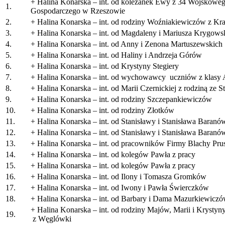
+ Halina Konarska – int. od koleżanek Ewy z 34 Wojskowe
1.
Gospodarczego w Rzeszowie
2.
+ Halina Konarska – int. od rodziny Woźniakiewiczów z K
3.
+ Halina Konarska – int. od Magdaleny i Mariusza Krygows
4.
+ Halina Konarska – int. od Anny i Zenona Martuszewskich
5.
+ Halina Konarska – int. od Haliny i Andrzeja Górów
6.
+ Halina Konarska – int. od Krystyny Stegiery
7.
+ Halina Konarska – int. od wychowawcy uczniów z klasy 
8.
+ Halina Konarska – int. od Marii Czernickiej z rodziną ze 
9.
+ Halina Konarska – int. od rodziny Szczepankiewiczów
10.
+ Halina Konarska – int. od rodziny Złotków
11.
+ Halina Konarska – int. od Stanisławy i Stanisława Baranó
12.
+ Halina Konarska – int. od Stanisławy i Stanisława Baranó
13.
+ Halina Konarska – int. od pracowników Firmy Blachy Pru
14.
+ Halina Konarska – int. od kolegów Pawła z pracy
15.
+ Halina Konarska – int. od kolegów Pawła z pracy
16.
+ Halina Konarska – int. od Ilony i Tomasza Gromków
17.
+ Halina Konarska – int. od Iwony i Pawła Świerczków
18.
+ Halina Konarska – int. od Barbary i Dama Mazurkiewicz
+ Halina Konarska – int. od rodziny Majów, Marii i Kr
19.
z Węglówki