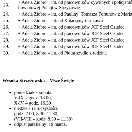
+ Adela Ziobro – int. od pracowników cywilnych i policja
23.
Powiatowej Policji w Strzyżowie
24.
+ Adela Ziobro – int. od Pauliny Tomasza Fortunów z Mar
25.
+ Adela Ziobro – int. od Katarzyny i Łukasza
26.
+ Adela Ziobro – int. od pracowników JCF Steel Czudec
27.
+ Adela Ziobro – int. od pracowników JCF Steel Czudec
28.
+ Adela Ziobro – int. od pracowników JCF Steel Czudec
29.
+ Adela Ziobro – int. od pracowników JCF Steel Czudec
30.
+ Adela Ziobro – int. od Piotra szydło z rodziną
Wysoka Strzyżowska – Msze Święte
poniedziałek-sobota:
V-IX – godz. 18.00,
X-IV – godz. 16.30
niedziela i uroczystości:
godz. 7.00, 8.30, 11.30,
(VII-VIII – godz. 8.30 – 11.30)
odpust parafialny: 19 marca.