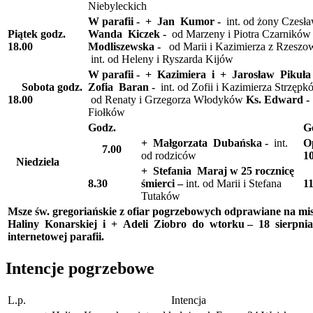
Niebyleckich
W parafii - + Jan Kumor -
int. od żony Czes
Piątek
godz.
Wanda Kiczek -
od Marzeny i Piotra Czarnikó
18.00
Modliszewska -
od Marii i Kazimierza z Rzesz
int. od Heleny i Ryszarda Kijów
W parafii -
+ Kazimiera i + Jarosław Pikuł
Sobota
godz.
Zofia Baran -
int. od Zofii i Kazimierza Strzęp
18.00
od Renaty i Grzegorza Włodyków
Ks. Edward -
Fiołków
Godz.
G
+ Małgorzata Dubańska -
int.
O
7.00
od rodziców
1
Niedziela
+ Stefania Maraj
w 25 rocznicę
8.30
śmierci –
int. od Marii i Stefana
11
Tutaków
Msze św. gregoriańskie z ofiar pogrzebowych odprawiane na mi
Haliny Konarskiej i + Adeli Ziobro do wtorku – 18 sierpnia.
internetowej parafii.
I
ntencje pogrzebowe
L.p.
Intencja